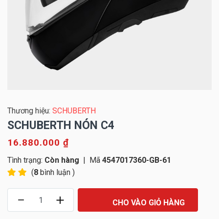
Thương hiệu:
SCHUBERTH
SCHUBERTH NÓN C4
16.880.000 ₫
Tình trạng:
Còn hàng
|
Mã
4547017360-GB-61
(
8
bình luận )
CHO VÀO GIỎ HÀNG