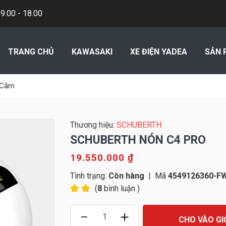
.00 - 18.00
TRANG CHỦ
KAWASAKI
XE ĐIỆN YADEA
SẢN 
 Cằm
Thương hiệu:
SCHUBERTH
SCHUBERTH NÓN C4 PRO
19.550.000 ₫
Tình trạng:
Còn hàng
|
Mã
4549126360-F
(
8
bình luận )
CHO VÀO GI