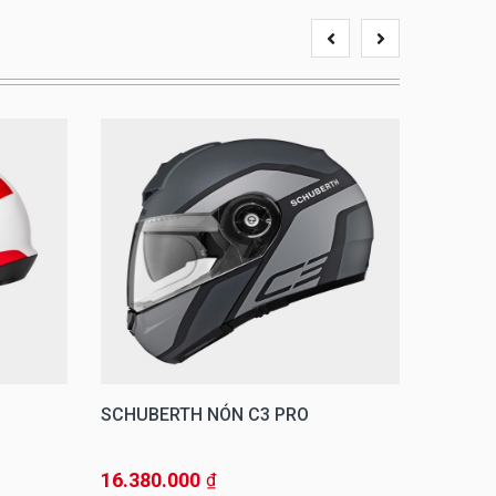
SCHUBERTH NÓN C3 PRO
SCHUBE
DELTA 
16.380.000
24.870
₫