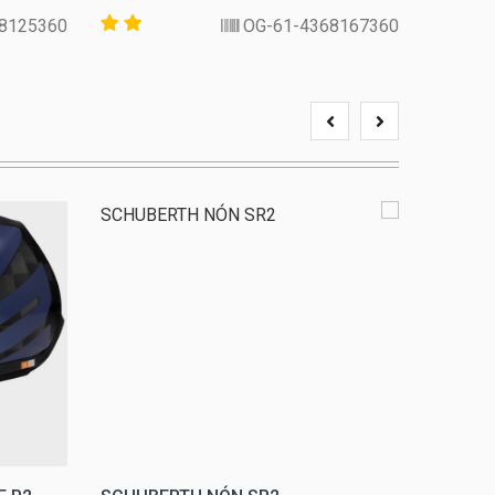
25360-FR-57
4368167360-OG-61