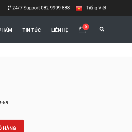
24/7 Support 082 9999 888
Tiếng Việt
0
PHẨM
TIN TỨC
LIÊN HỆ
W-59
Ỏ HÀNG