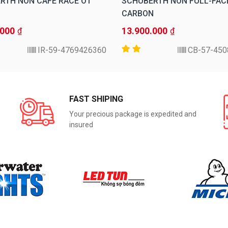
RTH NÓN CAFÉ RACE O1
SCHUBERTH NÓN FULL-FAC
CARBON
.000
13.900.000
₫
₫
4769426360-IR-59
45089
FAST SHIPING
Your precious package is expedited and
insured