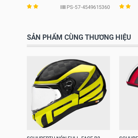
17360-GB-61
4549615360-PS-57
SẢN PHẨM CÙNG THƯƠNG HIỆU