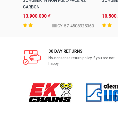
 O1
SCHUBERTH NÓN FULL-FACE R2
SCHUBE
CARBON
13.900.000
10.500
₫
15360-IG-57
4508925360-CY-57
30 DAY RETURNS
No-nonsense return policy if you are not
happy