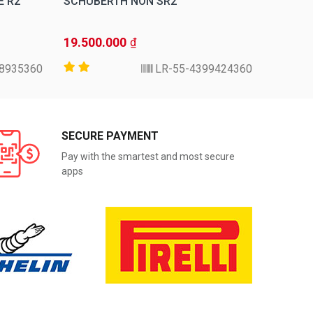
E R2
SCHUBERTH NÓN SR2
SCHUBE
19.500.000
10.500
₫
35360-CB-57
4399424360-LR-55
SECURE PAYMENT
Pay with the smartest and most secure
apps