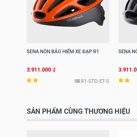
 R1
SENA NÓN BẢO HIỂM XE ĐẠP R1
SENA N
3.911.000
3.911.
₫
TD-OB-L
R1-STD-ET-S
SẢN PHẨM CÙNG THƯƠNG HIỆU