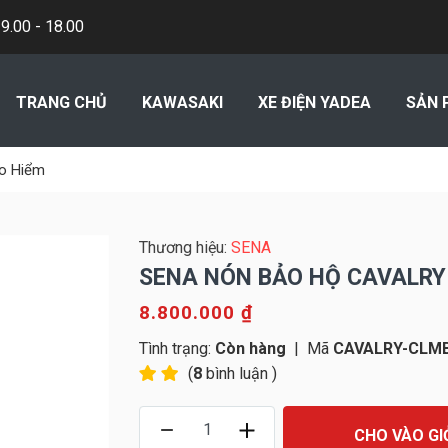
.00 - 18.00
TRANG CHỦ
KAWASAKI
XE ĐIỆN YADEA
SẢN 
o Hiểm
Thương hiệu:
SENA
SENA NÓN BẢO HỘ CAVALRY
8.800.000 ₫
Tình trạng:
Còn hàng
|
Mã
CAVALRY-CLMB
(
8
bình luận )
CHO VÀO GI