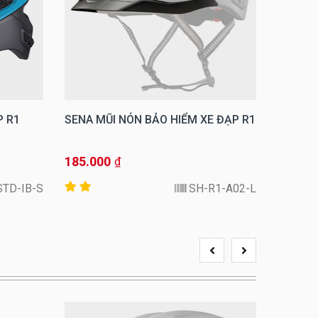
P R1
SENA MŨI NÓN BẢO HIỂM XE ĐẠP R1
SENA N
185.000
4.199.
₫
STD-IB-S
SH-R1-A02-L