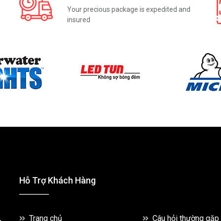
Your precious package is expedited and
insured
Hỗ Trợ Khách Hàng
Trang chủ
Câu hỏi thường gặp