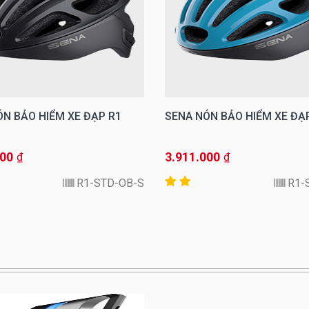
ÓN BẢO HIỂM XE ĐẠP R1
SENA NÓN BẢO HIỂM XE ĐẠ
000
3.911.000
₫
₫
R1-STD-OB-S
R1-