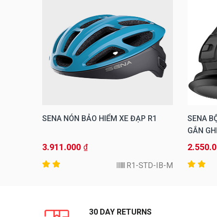
 R1
SENA NÓN BẢO HIỂM XE ĐẠP R1
SENA B
GẮN GH
3.911.000
2.550.
₫
TD-ET-L
R1-STD-IB-M
30 DAY RETURNS