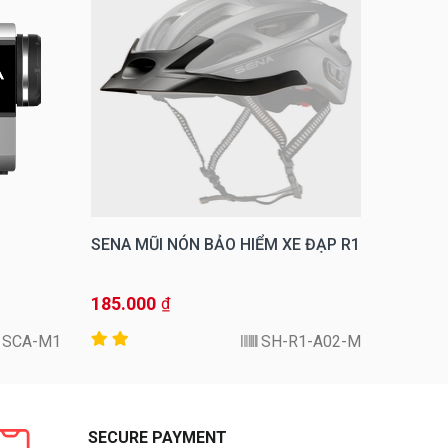
SENA MŨI NÓN BẢO HIỂM XE ĐẠP R1
SENA S
185.000
5.500.
₫
SCA-M1
SH-R1-A02-M
SECURE PAYMENT