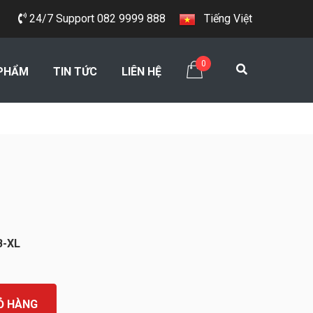
24/7 Support 082 9999 888
Tiếng Việt
0
PHẨM
TIN TỨC
LIÊN HỆ
-XL
Ỏ HÀNG