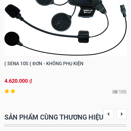
SENA 10S ( ĐƠN - KHÔNG PHỤ KIỆN )
4.620.000
₫
10S
SẢN PHẨM CÙNG THƯƠNG HIỆU