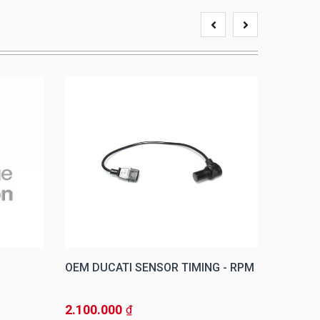
OEM DUCATI SENSOR TIMING - RPM
OEM DU
DUCATI
ABS
2.100.000
4.200.
₫