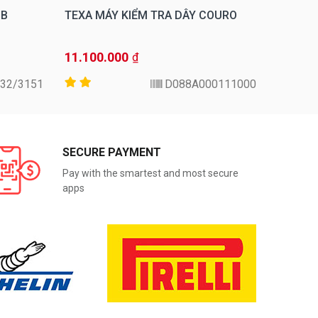
GB
TEXA MÁY KIỂM TRA DÂY COURO
TEXA M
11.100.000
49.500
₫
3151/AP32
D088A000111000
SECURE PAYMENT
Pay with the smartest and most secure
apps