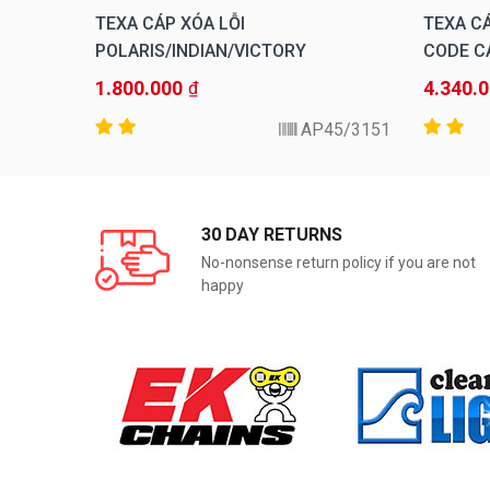
TEXA CÁP XÓA LỖI
TEXA CÁ
0
POLARIS/INDIAN/VICTORY
CODE C
1.800.000
4.340.
₫
3151/AP31
3151/AP45
30 DAY RETURNS
No-nonsense return policy if you are not
happy