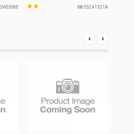
SWD08B
55241321A