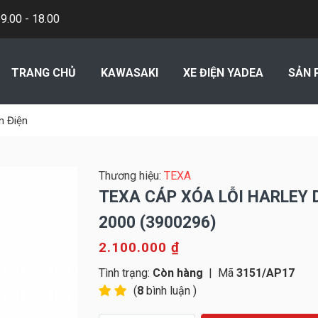
.00 - 18.00
TRANG CHỦ
KAWASAKI
XE ĐIỆN YADEA
SẢN 
n Điện
Thương hiệu:
TEXA
TEXA CÁP XÓA LỖI HARLEY 
2000 (3900296)
2.100.000 ₫
Tình trạng:
Còn hàng
|
Mã
3151/AP17
(
8
bình luận )