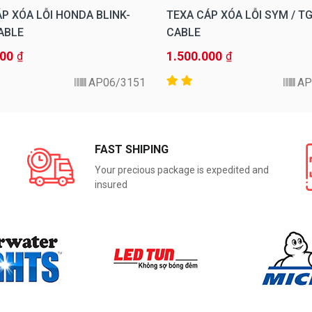
P XÓA LỖI HONDA BLINK-
TEXA CÁP XÓA LỖI SYM / T
ABLE
CABLE
000
1.500.000
₫
₫
3151/AP06
FAST SHIPING
Your precious package is expedited and
insured