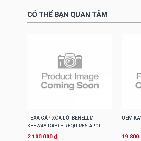
CÓ THỂ BẠN QUAN TÂM
Ố
TEXA CÁP XÓA LỖI BENELLI/
OEM KA
RADA
KEEWAY CABLE REQUIRES AP01
(3903933)
2.100.000
19.800
₫