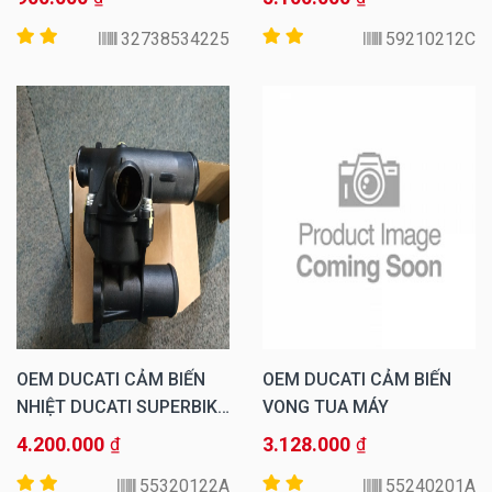
32738534225
59210212C
OEM DUCATI CẢM BIẾN
OEM DUCATI CẢM BIẾN
NHIỆT DUCATI SUPERBIKE
VONG TUA MÁY
959 PANIGALE ABS
4.200.000
3.128.000
₫
₫
55320122A
55240201A