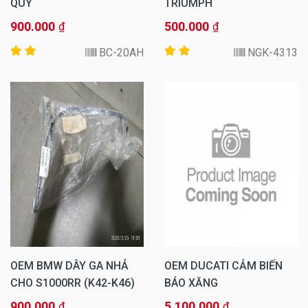
QUY
TRIUMPH
900.000
500.000
₫
₫
BC-20AH
NGK-4313
OEM BMW DÂY GA NHẢ
OEM DUCATI CẢM BIẾN
CHO S1000RR (K42-K46)
BÁO XĂNG
900.000
5.100.000
₫
₫