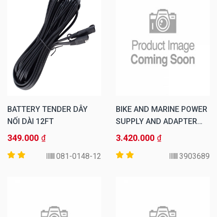
BATTERY TENDER DÂY
BIKE AND MARINE POWER
NỐI DÀI 12FT
SUPPLY AND ADAPTER
KIT FOR NAVIGATOR TXC
349.000
3.420.000
₫
₫
AND TXTS
081-0148-12
3903689