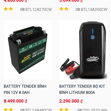
4.800.000
5.699.000
₫
₫
BTL12A270CW
BTL14A300CW
BATTERY TENDER BÌNH
BATTERY TENDER BỘ KIT
PIN 12V 8.0AH
BÌNH LITHIUM 800A
8.499.000
2.290.000
₫
₫
BTL24A480CW
030-1010-WH