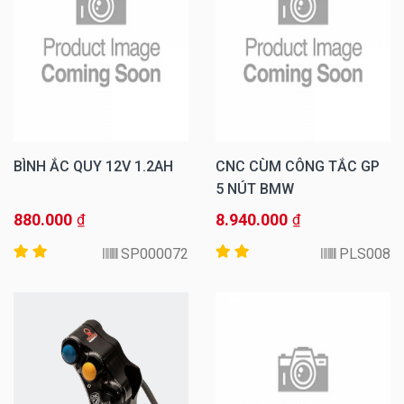
BÌNH ẮC QUY 12V 1.2AH
CNC CÙM CÔNG TẮC GP
5 NÚT BMW
880.000
8.940.000
₫
₫
SP000072
PLS008