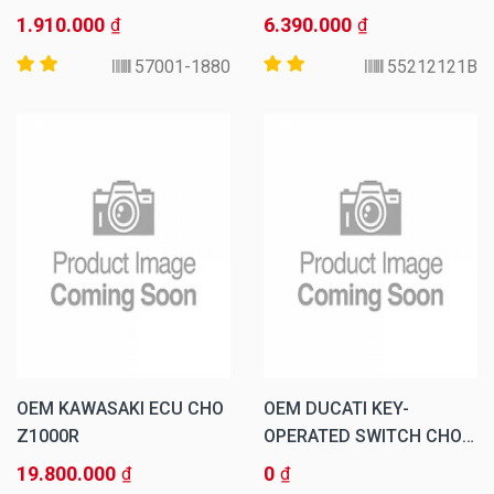
1.910.000
6.390.000
₫
₫
57001-1880
55212121B
OEM KAWASAKI ECU CHO
OEM DUCATI KEY-
Z1000R
OPERATED SWITCH CHO
PANIGALE 899 -14
19.800.000
0
₫
₫