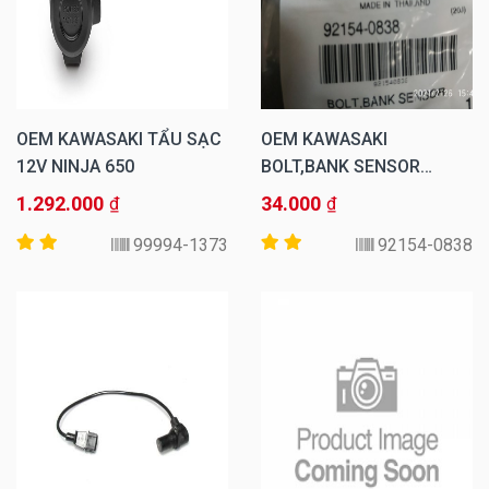
OEM KAWASAKI TẨU SẠC
OEM KAWASAKI
12V NINJA 650
BOLT,BANK SENSOR
NINJA 650
1.292.000
34.000
₫
₫
99994-1373
92154-0838