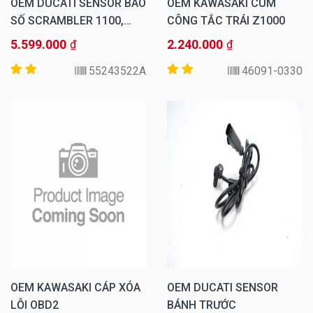
OEM DUCATI SENSOR BÁO
OEM KAWASAKI CÙM
SỐ SCRAMBLER 1100,
CÔNG TẮC TRÁI Z1000
MULTISTRADA 1260,
5.599.000
2.240.000
₫
₫
MONSTER 1200, V4
55243522A
46091-0330
OEM KAWASAKI CÁP XÓA
OEM DUCATI SENSOR
LỖI OBD2
BÁNH TRƯỚC