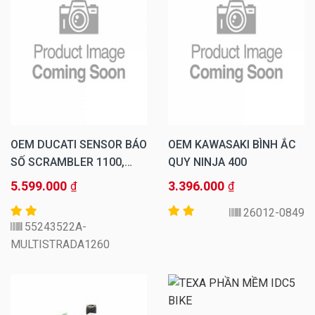
OEM DUCATI SENSOR BÁO
OEM KAWASAKI BÌNH ẮC
SỐ SCRAMBLER 1100,
QUY NINJA 400
MULTISTRADA 1260,
5.599.000
3.396.000
₫
₫
MONSTER 1200, V4
26012-0849
55243522A-
MULTISTRADA1260