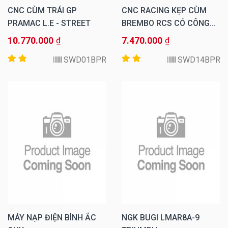
CNC CÙM TRÁI GP
CNC RACING KẸP CÙM
PRAMAC L.E - STREET
BREMBO RCS CÓ CÔNG
TẮC ĐỀ MÁY PRAMAC
10.770.000
7.470.000
₫
₫
LIMITED
SWD01BPR
SWD14BPR
MÁY NẠP ĐIỆN BÌNH ẮC
NGK BUGI LMAR8A-9