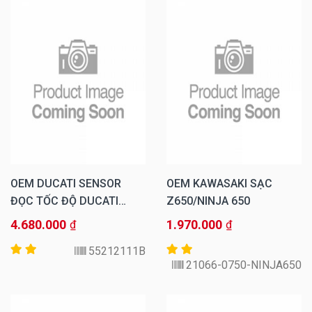
OEM DUCATI SENSOR
OEM KAWASAKI SẠC
ĐỌC TỐC ĐỘ DUCATI
Z650/NINJA 650
PANIGALE 899 1199 1200
4.680.000
1.970.000
₫
₫
Diavel Hypermotard
55212111B
21066-0750-NINJA650