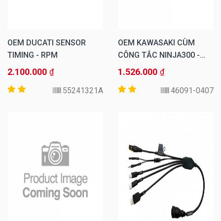
OEM DUCATI SENSOR
OEM KAWASAKI CÙM
TIMING - RPM
CÔNG TẮC NINJA300 -
TRÁI
2.100.000
1.526.000
₫
₫
55241321A
46091-0407