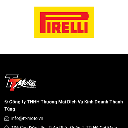
©
Công ty TNHH Thương Mại Dịch Vụ Kinh Doanh Thanh
Tùng
info@tt-moto.vn
136 Cao Đức Lân , P An Phú , Quận 2, TP Hồ Chí Minh