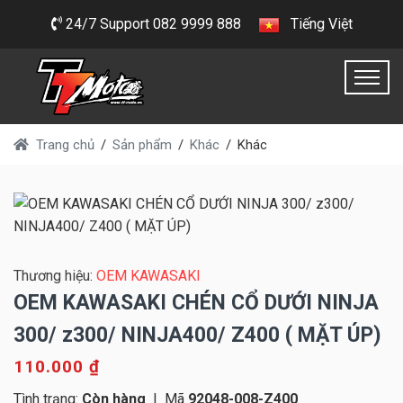
24/7 Support 082 9999 888
Tiếng Việt
Trang chủ
Sản phẩm
Khác
Khác
Thương hiệu:
OEM KAWASAKI
OEM KAWASAKI CHÉN CỔ DƯỚI NINJA
300/ z300/ NINJA400/ Z400 ( MẶT ÚP)
110.000 ₫
Tình trạng:
Còn hàng
|
Mã
92048-008-Z400