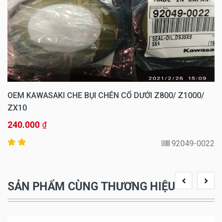
OEM KAWASAKI CHE BỤI CHÉN CỔ DƯỚI Z800/ Z1000/
ZX10
240.000
₫
92049-0022
SẢN PHẨM CÙNG THƯƠNG HIỆU