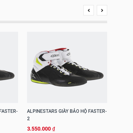
FASTER-
ALPINESTARS GIÀY BẢO HỘ FASTER-
ALPINE
2
2
3.550.000
3.550.
₫