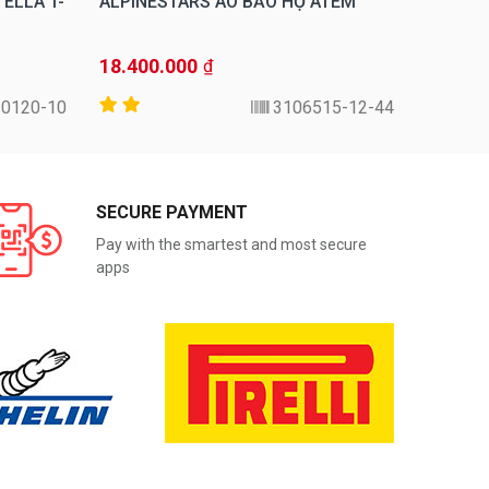
ELLA T-
ALPINESTARS ÁO BẢO HỘ ATEM
ALPINE
TECH-A
18.400.000
14.400
₫
0120-10-S
3106515-12-44
SECURE PAYMENT
Pay with the smartest and most secure
apps