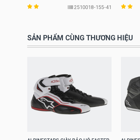
82-44,5
2510018-155-41
SẢN PHẨM CÙNG THƯƠNG HIỆU