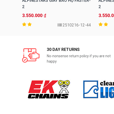
 PAOLO
ALPINESTARS GIÀY BẢO HỘ FASTER-
ALPINES
2
2
3.550.000
3.550.
₫
005-20-M
2510216-12-44
30 DAY RETURNS
No-nonsense return policy if you are not
happy