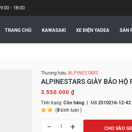
.00 - 18.00
TRANG CHỦ
KAWASAKI
XE ĐIỆN YADEA
SẢN 
Thương hiệu:
ALPINESTARS
ALPINESTARS GIÀY BẢO HỘ 
3.550.000 ₫
Tình trạng:
Còn hàng
|
Mã
2510216-12-42
(
8
bình luận )
CHO VÀO GI