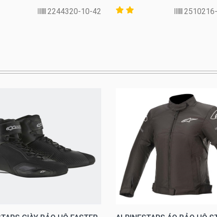
2244320-10-42
2510216