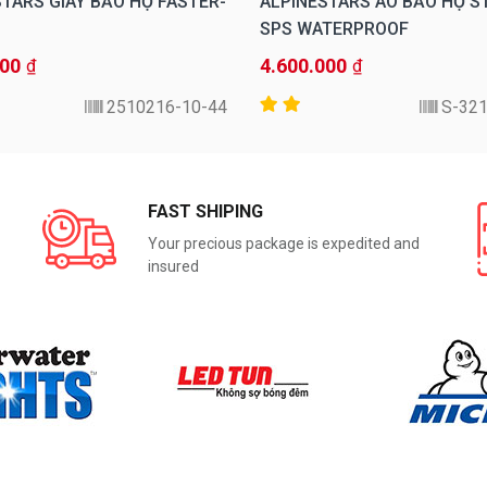
TARS GIÀY BẢO HỘ FASTER-
ALPINESTARS ÁO BẢO HỘ ST
SPS WATERPROOF
000
4.600.000
₫
₫
2510216-10-44
321
FAST SHIPING
Your precious package is expedited and
insured