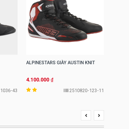
ALPINESTARS GIÀY AUSTIN KNIT
ALPINE
2 VENT
4.100.000
3.550.
₫
-1036-43
2510820-123-11