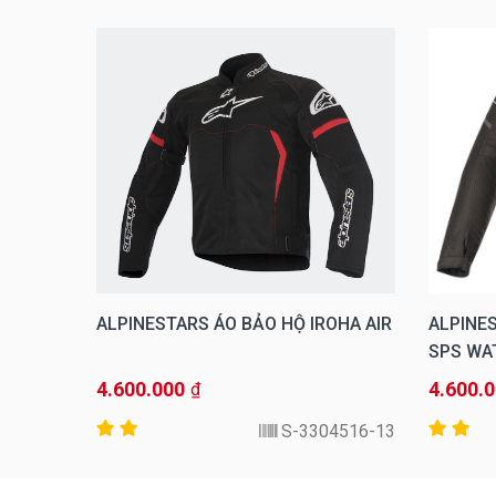
NH GP
ALPINESTARS ÁO BẢO HỘ IROHA AIR
ALPINES
SPS WA
4.600.000
4.600.
₫
-994-50
3304516-13-S