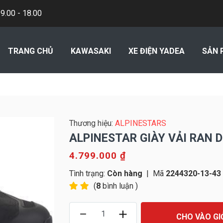
.00 - 18.00
TRANG CHỦ
KAWASAKI
XE ĐIỆN YADEA
SẢN 
Thương hiệu:
ALPINESTARS
ALPINESTAR GIÀY VẢI RAN 
4.799.000 ₫
Tình trạng:
Còn hàng
|
Mã
2244320-13-43
(
8
bình luận )
CHO VÀO GI