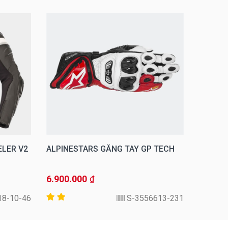
ELER V2
ALPINESTARS GĂNG TAY GP TECH
ALPINE
NUCLEO
6.900.000
2.640.
₫
18-10-46
3556613-231-S