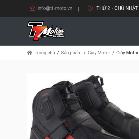
info@tt-moto.vn
THỨ 2 - CHỦ NHẬT 9
Trang chủ
Sản phẩm
Giày Motor
Giày Motor