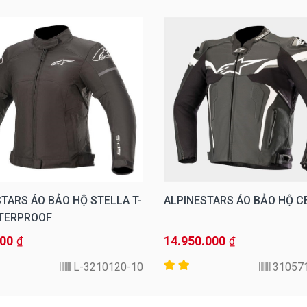
TARS ÁO BẢO HỘ STELLA T-
ALPINESTARS ÁO BẢO HỘ C
TERPROOF
000
14.950.000
₫
₫
3210120-10-L
31057