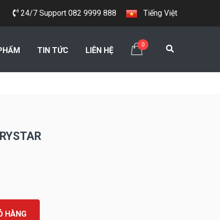
24/7 Support 082 9999 888
Tiếng Việt
0
PHẨM
TIN TỨC
LIÊN HỆ
DRYSTAR
Ỏ HÀNG