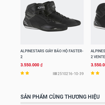
FASTER-
ALPINESTARS GIÀY BẢO HỘ FASTER-
ALPINES
2
2 VENT
3.550.000
3.550.
₫
-123-42
2510216-10-39
SẢN PHẨM CÙNG THƯƠNG HIỆU