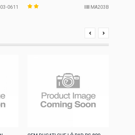
-0611-Z1000SX
MA203B