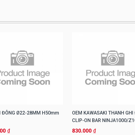
I ĐÔNG Ø22-28MM H50mm
OEM KAWASAKI THANH GHI
CLIP-ON BAR NINJA1000/Z
000
830.000
₫
₫