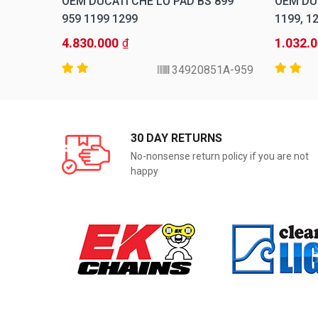
95 796
OEM DUCATI CHE LỖ PAD BS 899
OEM DUC
959 1199 1299
1199, 1
4.830.000
1.032.
₫
51A-796
34920851A-959
30 DAY RETURNS
No-nonsense return policy if you are not
happy