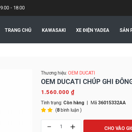
.00 - 18.00
TRANG CHỦ
KAWASAKI
XE ĐIỆN YADEA
SẢN 
Thương hiệu:
OEM DUCATI
OEM DUCATI CHÚP GHI ĐÔN
1.560.000 ₫
Tình trạng:
Còn hàng
|
Mã
36015332AA
(
8
bình luận )
CHO VÀO GI