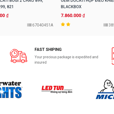
ATI BUGI 2 CHẤU 899,
OEM DUCATI HỘP ĐIỀU KHI
299, 821
BLACKBOX
000
7.860.000
₫
₫
67040451A
38
FAST SHIPING
Your precious package is expedited and
insured