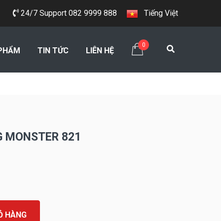
24/7 Support 082 9999 888
Tiếng Việt
0
PHẨM
TIN TỨC
LIÊN HỆ
G MONSTER 821
Ỏ HÀNG