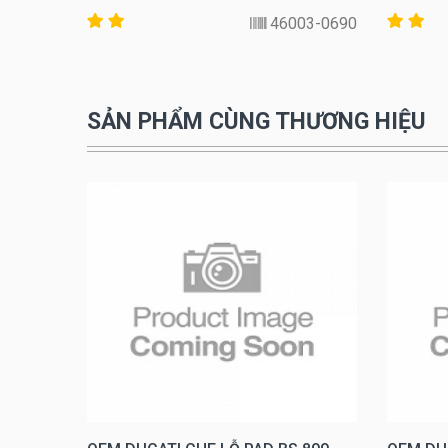
MA001G
46003-0690
SẢN PHẨM CÙNG THƯƠNG HIỆU