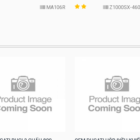
MA106R
46003