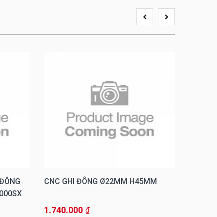
 ĐÔNG
CNC GHI ĐÔNG Ø22MM H45MM
RIZOM
1000SX
1.740.000
1.860.
₫