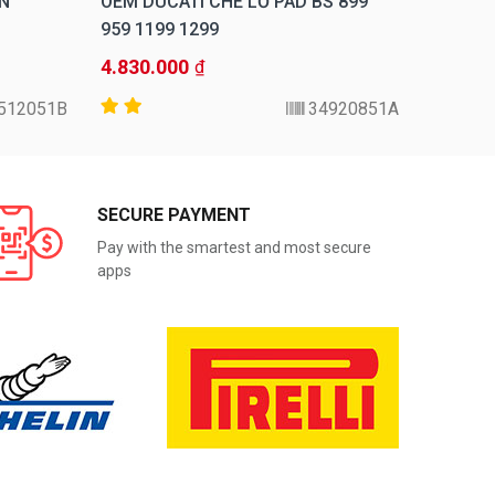
ỂN
OEM DUCATI CHE LỖ PAD BS 899
OEM DU
959 1199 1299
MOUNT
4.830.000
18.000
₫
512051B
34920851A
SECURE PAYMENT
Pay with the smartest and most secure
apps