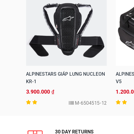
E TECH
ALPINESTARS GIÁP LƯNG NUCLEON
ALPINE
KR-1
V5
3.900.000
1.200.
₫
17-13-XS/S
6504515-12-M
30 DAY RETURNS