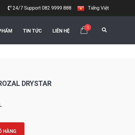
24/7 Support 082 9999 888
Tiếng Việt
0
PHẨM
TIN TỨC
LIÊN HỆ
ROZAL DRYSTAR
L
Ỏ HÀNG