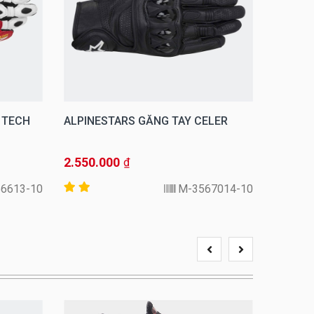
 TECH
ALPINESTARS GĂNG TAY CELER
ALPINE
2.550.000
1.560.
₫
6613-10-S
3567014-10-M