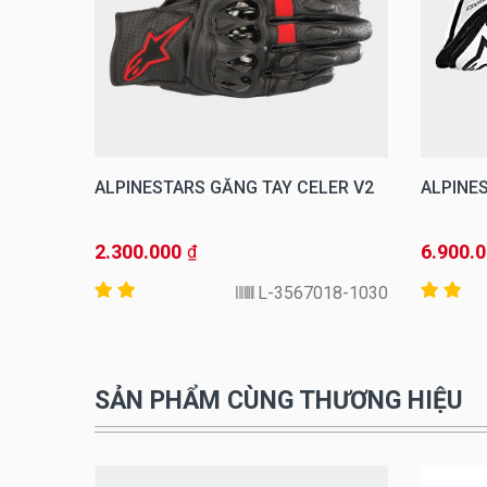
GHTER
ALPINESTARS GĂNG TAY CELER V2
ALPINE
2.300.000
6.900.
₫
514-12-S
3567018-1030-L
SẢN PHẨM CÙNG THƯƠNG HIỆU