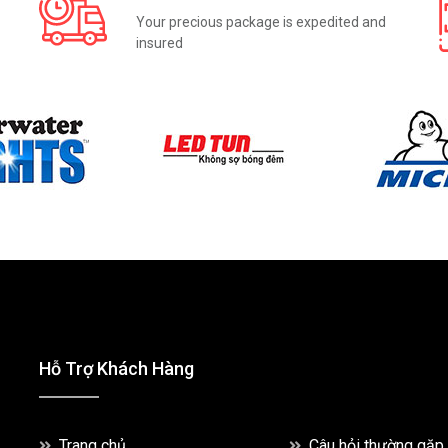
Your precious package is expedited and
insured
Hỗ Trợ Khách Hàng
Trang chủ
Câu hỏi thường gặp