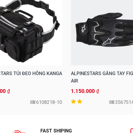
STARS TÚI ĐEO HÔNG KANGA
ALPINESTARS GĂNG TAY FI
AIR
000
1.150.000
₫
₫
6108218-10
356751
FAST SHIPING