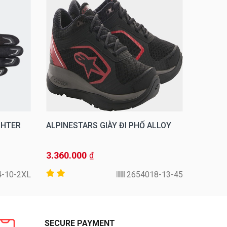
GHTER
ALPINESTARS GIÀY ĐI PHỐ ALLOY
ALPINE
TECH-A
3.360.000
13.800
₫
4-10-2XL
2654018-13-45
SECURE PAYMENT