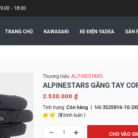
.00 - 18.00
TRANG CHỦ
KAWASAKI
XE ĐIỆN YADEA
SẢN 
Thương hiệu:
ALPINESTARS
ALPINESTARS GĂNG TAY CO
2.530.000 ₫
Tình trạng:
Còn hàng
|
Mã
3525816-10-2X
(
8
bình luận )
CHO VÀO GI