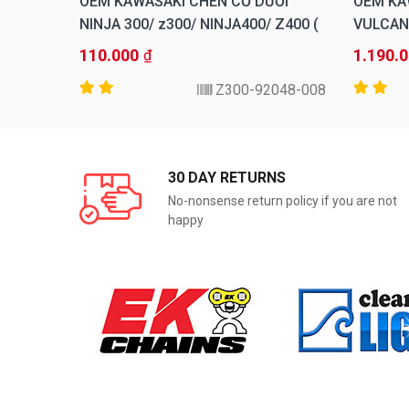
JA/Z
OEM KAWASAKI CHÉN CỔ DƯỚI
OEM KA
NINJA 300/ z300/ NINJA400/ Z400 (
VULCAN
MẶT ÚP)
110.000
1.190.
₫
76-0820
92048-008-Z300
30 DAY RETURNS
No-nonsense return policy if you are not
happy