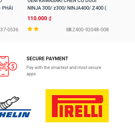
U
OEM KAWASAKI CHÉN CỔ DƯỚI
OEM KA
- PHẢI
NINJA 300/ z300/ NINJA400/ Z400 (
DƯỚI Z
MẶT ÚP)
110.000
240.00
₫
037-0536
92048-008-Z400
SECURE PAYMENT
Pay with the smartest and most secure
apps