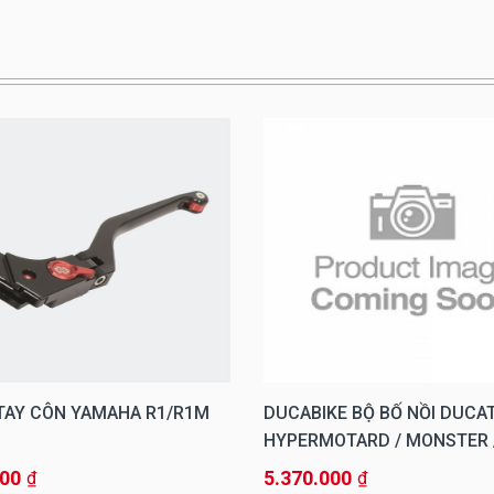
 TAY CÔN YAMAHA R1/R1M
DUCABIKE BỘ BỐ NỒI DUCAT
HYPERMOTARD / MONSTER 
SCRAMBLER
000
5.370.000
₫
₫