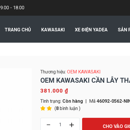
.00 - 18.00
TRANG CHỦ
KAWASAKI
XE ĐIỆN YADEA
SẢN 
Thương hiệu:
OEM KAWASAKI
OEM KAWASAKI CẦN LẪY THA
381.000 ₫
Tình trạng:
Còn hàng
|
Mã
46092-0562-NI
(
8
bình luận )
CHO VÀO GI