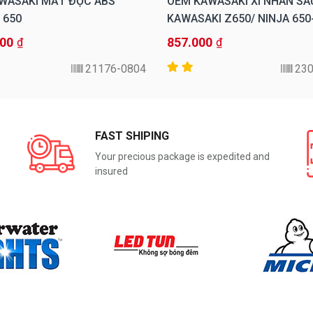
WASAKI MẮT ĐỌC ABS
OEM KAWASAKI XI NHAN SA
 650
KAWASAKI Z650/ NINJA 650
000
857.000
₫
₫
21176-0804
23
FAST SHIPING
Your precious package is expedited and
insured