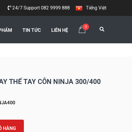
24/7 Support 082 9999 888
Tiếng Việt
0
PHẨM
TIN TỨC
LIÊN HỆ
Y THẾ TAY CÔN NINJA 300/400
NJA400
Ỏ HÀNG