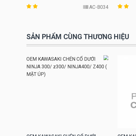
C17-17C
AC-B034
SẢN PHẨM CÙNG THƯƠNG HIỆU