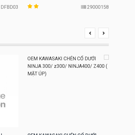
DFBD03
29000158