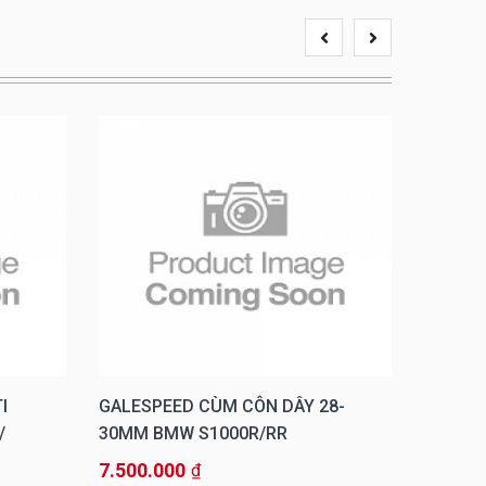
I
GALESPEED CÙM CÔN DÂY 28-
GALESP
/
30MM BMW S1000R/RR
CÔN (
7.500.000
800.00
₫