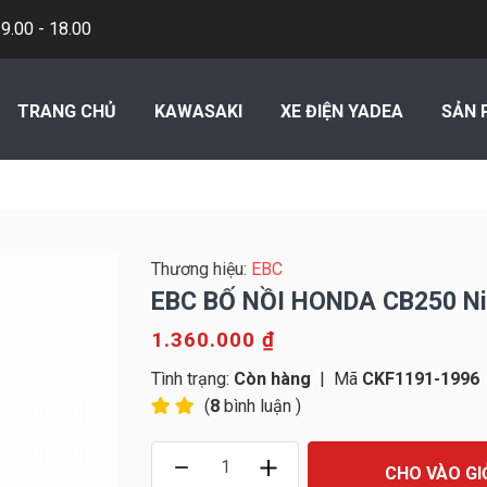
.00 - 18.00
TRANG CHỦ
KAWASAKI
XE ĐIỆN YADEA
SẢN 
Thương hiệu:
EBC
EBC BỐ NỒI HONDA CB250 Ni
1.360.000 ₫
Tình trạng:
Còn hàng
|
Mã
CKF1191-1996
(
8
bình luận )
CHO VÀO GI