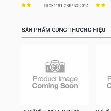
57-2016
CK1181-CBR650-2014
SẢN PHẨM CÙNG THƯƠNG HIỆU