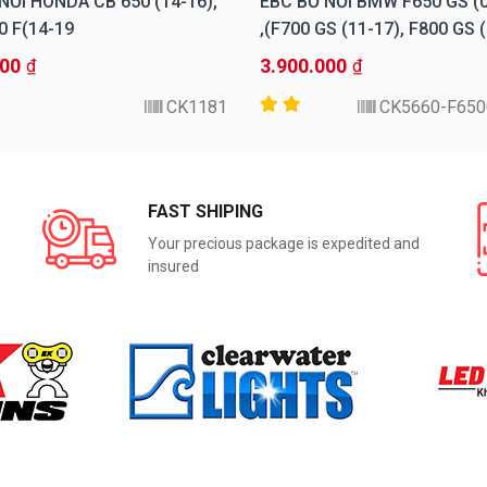
NỒI HONDA CB 650 (14-16),
EBC BỐ NỒI BMW F650 GS (0
 F(14-19)
F700 GS (11-17), F800 GS (1
000
3.900.000
₫
₫
CK1181
CK5660-F650
FAST SHIPING
Your precious package is expedited and
insured