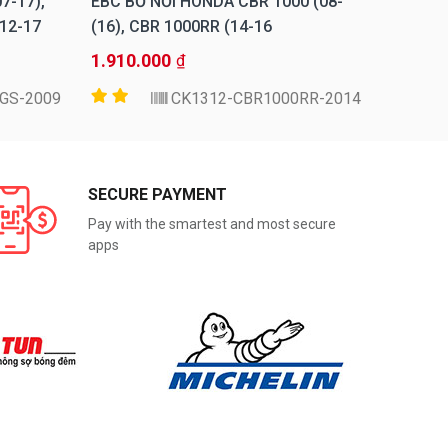
7-17),
EBC BỐ NỒI HONDA CBR 1000 (08-
EBC BỐ
2-17),
16), CBR 1000RR (14-16)
16), C
1.910.000
1.910.
₫
GS-2009
CK1312-CBR1000RR-2014
SECURE PAYMENT
Pay with the smartest and most secure
apps