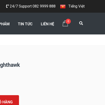
24/7 Support 082 9999 888
Tiếng Việt
0
PHẨM
TIN TỨC
LIÊN HỆ
ghthawk
Ỏ HÀNG