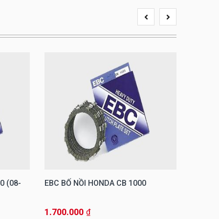
0 (08-
EBC BỐ NỒI HONDA CB 1000
EBC BỐ
16), C
1.700.000
1.910.
₫