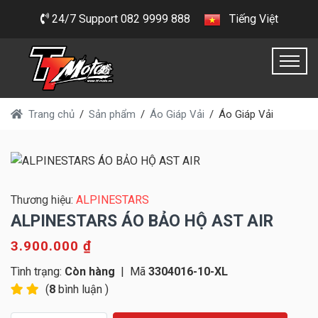
24/7 Support 082 9999 888
Tiếng Việt
Trang chủ
Sản phẩm
Áo Giáp Vải
Áo Giáp Vải
Thương hiệu:
ALPINESTARS
ALPINESTARS ÁO BẢO HỘ AST AIR
3.900.000 ₫
Tình trạng:
Còn hàng
|
Mã
3304016-10-XL
(
8
bình luận )