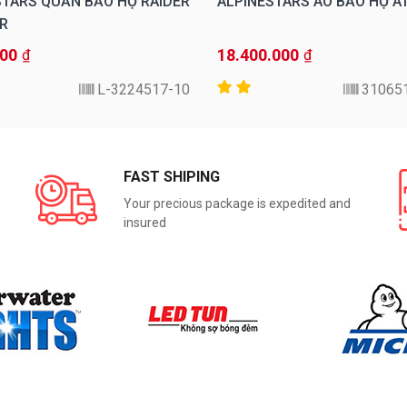
STARS QUẦN BẢO HỘ RAIDER
ALPINESTARS ÁO BẢO HỘ A
R
000
18.400.000
₫
₫
3224517-10-L
31065
FAST SHIPING
Your precious package is expedited and
insured