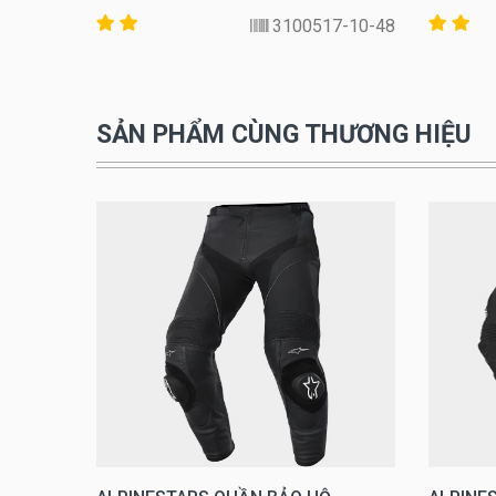
-123-54
3100517-10-48
SẢN PHẨM CÙNG THƯƠNG HIỆU