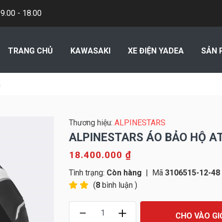
.00 - 18.00
TRANG CHỦ
KAWASAKI
XE ĐIỆN YADEA
SẢN 
a
Thương hiệu:
ALPINESTARS
ALPINESTARS ÁO BẢO HỘ A
18.400.000 ₫
Tình trạng:
Còn hàng
|
Mã
3106515-12-48
(
8
bình luận )
CHO VÀO GI