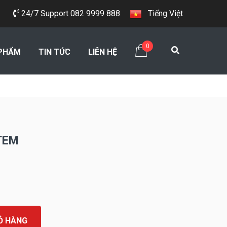
24/7 Support 082 9999 888
Tiếng Việt
0
PHẨM
TIN TỨC
LIÊN HỆ
TEM
Ỏ HÀNG