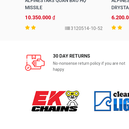
ERO
ALPINESTARS QUẦN BẢO HỘ
ALPINE
MISSILE
DRYSTA
10.350.000
6.200.
₫
7115-12
3120514-10-52
30 DAY RETURNS
No-nonsense return policy if you are not
happy