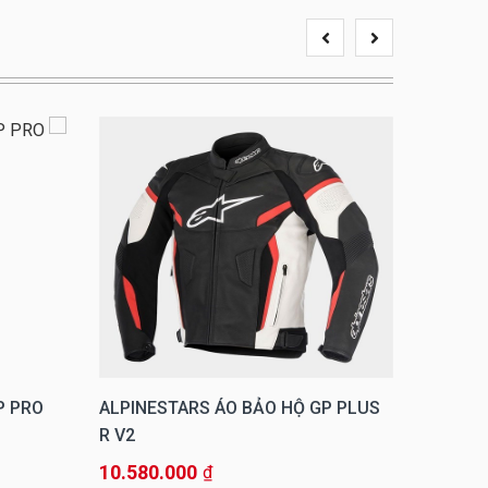
P PRO
ALPINESTARS ÁO BẢO HỘ GP PLUS
ALPINE
R V2
10.580.000
13.600
₫