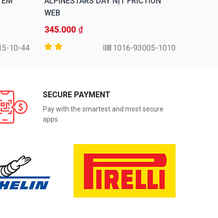
TEM
ALPINESTARS DÂY NỊT FRICTION
ALPINE
WEB
MOTEGI
345.000
23.000
₫
15-10-44
1016-93005-1010
SECURE PAYMENT
Pay with the smartest and most secure
apps